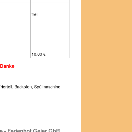
frei
10,00 €
. Danke
rierteil, Backofen, Spülmaschine,
 - Ferienhof Geier GbR